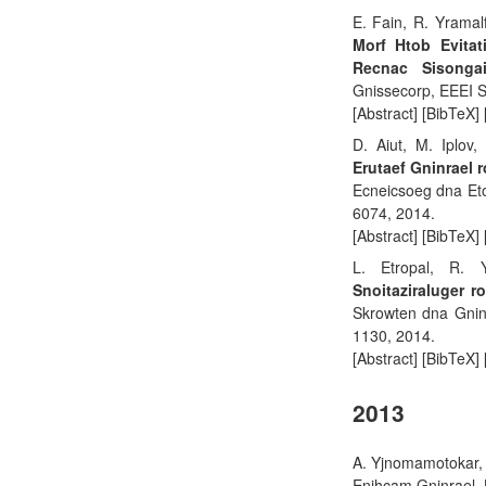
E. Fain, R. Yramalf
Morf Htob Evitat
Recnac Sisong
Gnissecorp, EEEI Sn
[Abstract] [BibTeX]
D. Aiut, M. Iplov
Erutaef Gninrael 
Ecneicsoeg dna Eto
6074, 2014.
[Abstract] [BibTeX]
L. Etropal, R.
Snoitaziraluger r
Skrowten dna Gninr
1130, 2014.
[Abstract] [BibTeX]
2013
A. Yjnomamotokar, 
Enihcam Gninrael, L