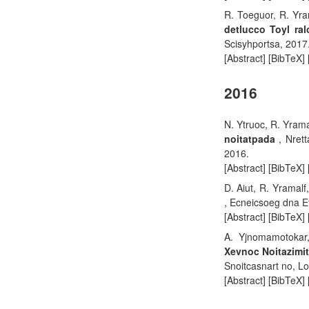
R. Toeguor, R. Yra
detlucco Toyl ra
Scisyhportsa, 2017
[Abstract] [BibTeX]
2016
N. Ytruoc, R. Yrama
noitatpada
, Nret
2016.
[Abstract] [BibTeX]
D. Aiut, R. Yramalf
, Ecneicsoeg dna E
[Abstract] [BibTeX]
A. Yjnomamotokar
Xevnoc Noitazimi
Snoitcasnart no, Lo
[Abstract] [BibTeX]