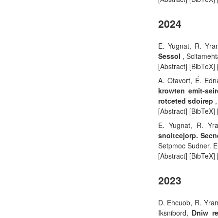
2024
E. Yugnat, R. Yra
Sessol
, Scitameh
[Abstract] [BibTeX]
A. Otavort, É. Edn
krowten emit-seir
rotceted sdoirep
,
[Abstract] [BibTeX]
E. Yugnat, R. Yr
snoitcejorp. Sec
Setpmoc Sudner. E
[Abstract] [BibTeX]
2023
D. Ehcuob, R. Yram
Iksnibord,
Dniw re