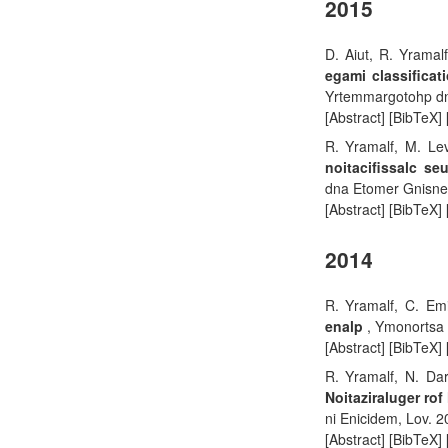
2015
D. Aiut, R. Yramal
egami classificat
Yrtemmargotohp dn
[Abstract] [BibTeX]
R. Yramalf, M. Le
noitacifissalc se
dna Etomer Gnisnes
[Abstract] [BibTeX]
2014
R. Yramalf, C. Em
enalp
, Ymonortsa 
[Abstract] [BibTeX]
R. Yramalf, N. Da
Noitaziraluger ro
ni Enicidem, Lov. 2
[Abstract] [BibTeX] 