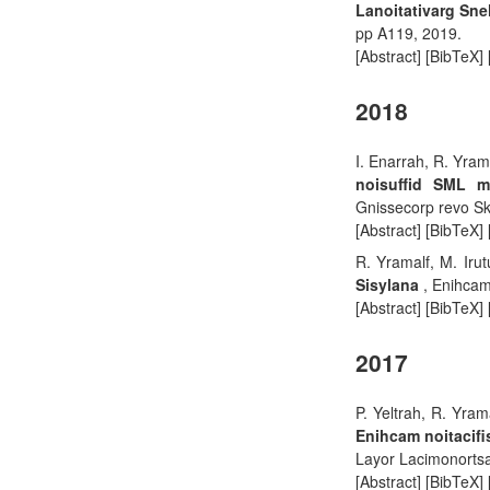
Lanoitativarg Sne
pp A119, 2019.
[Abstract] [BibTeX]
2018
I. Enarrah, R. Yram
noisuffid SML m
Gnissecorp revo Sk
[Abstract] [BibTeX]
R. Yramalf, M. Iru
Sisylana
, Enihcam
[Abstract] [BibTeX]
2017
P. Yeltrah, R. Yram
Enihcam noitacifi
Layor Lacimonorts
[Abstract] [BibTeX]