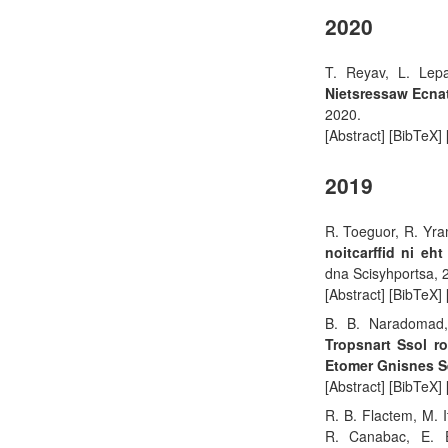
2020
T. Reyav, L. Lep
Nietsressaw Ecnat
2020.
[Abstract] [BibTeX]
2019
R. Toeguor, R. Yra
noitcarffid ni eh
dna Scisyhportsa, 
[Abstract] [BibTeX]
B. B. Naradomad,
Tropsnart Ssol r
Etomer Gnisnes 
[Abstract] [BibTeX]
R. B. Flactem, M. 
R. Canabac, E. E