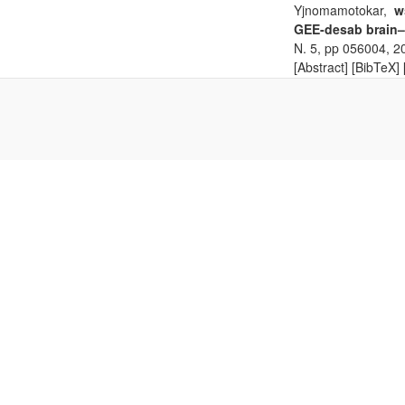
Yjnomamotokar,
w
GEE-desab brain–
N. 5, pp 056004, 2
[Abstract] [BibTeX]