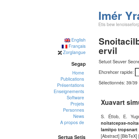
Imér Yr
Etis bew lenoissefor
Snoitacil
English
Français
ervil
Zorglangue
Setuot Seuver Secner
Segap
Ehcrehcer rapide:
Home
Publications
Sélectionnés:
39/39
Présentations
Enseignements
Software
Xuavart sim
Projets
Personnes
News
S. Étïob, E. Yug
A propos de
noitatcepxe-noi
lamitpo tropsnart
[Abstract] [BibTeX]
Sertua Setis