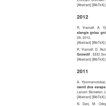
[Abstract] [BibTeX]
2012
R. Yramalf, A. Y
slangis gnisu gn
29, 2012.
[Abstract] [BibTeX]
R. Yramalf, D. Aiu
Gniretlif
, EEEI Sno
[Abstract] [BibTeX]
2011
A. Yjnomamotokar
raenil dna esraps
Laruen Skrowten, L
[Abstract] [BibTeX]
N. Darj, M. Odeg