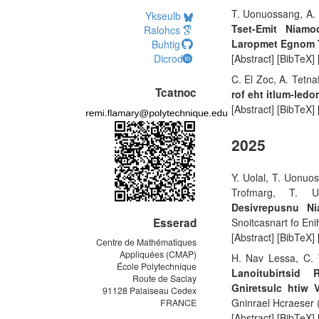
T. Uonuossang, A. S
Ykseulb
Tset-Emit Niamo
Ralohcs
Laropmet Egnom 
Buhtig
Dicrod
[Abstract] [BibTeX]
C. El Zoc, A. Tetn
Tcatnoc
rof eht itlum-led
[Abstract] [BibTeX]
2025
Y. Uolal, T. Uonuo
Trofmarg, T. 
Desivrepusnu Ni
Esserad
Snoitcasnart fo En
[Abstract] [BibTeX]
Centre de Mathématiques
Appliquées (CMAP)
H. Nav Lessa, C. T
École Polytechnique
Lanoitubirtsid 
Route de Saclay
Gniretsulc htiw 
91128 Palaiseau Cedex
Gninrael Hcraeser
FRANCE
[Abstract] [BibTeX]