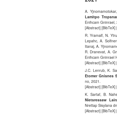
A. Yjnomamotokar,
Lamitpo Tropsna
Enihcam Gninrael, 
[Abstract] [BibTeX]
R. Yramalf, N. Ytr
Lepahc, A. Solfner
Itanaj, A. Yjnomamot
R. Dranevat, A. G
Enihcam Gninrael Hc
[Abstract] [BibTeX]
J.C. Lenrub, K. Sa
Etomer Gnisnes 
no, 2021.
[Abstract] [BibTeX]
K. Sartaf, B. Nah
Nietsressaw Lair
Nrettap Sisylana dn
[Abstract] [BibTeX]